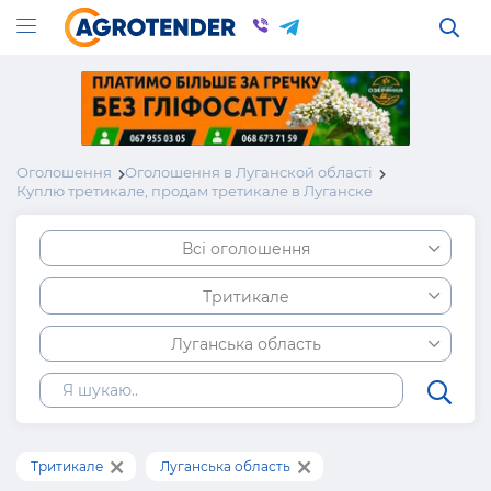
Оголошення
Оголошення в Луганской області
Куплю третикале, продам третикале в Луганске
Всі оголошення
Тритикале
Луганська область
Тритикале
Луганська область