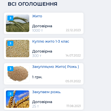
ВСІ ОГОЛОШЕННЯ
Жито
З
Договірна
1000 т
22.12.2023
Куплю жито 1-3 клас
З
Договірна
300 т
14.07.2022
Закупляємо Жито( Рожь )
З
1 грн.
05.01.2022
Закупаем рожь.
З
Договірна
25 т
17.08.2021