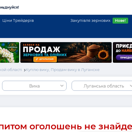
иєднуйся!
Ціни Трейдерів
Закупівля зернових
Нове!
ой області
Куплю вику, Продам вику в Луганске
Вика
Луганська область
питом оголошень не знайд