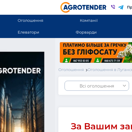
Пр
Оголошення
Компанії
Елеватори
Форварди
Оголошення
Оголошення в Луганск
Всі оголошення
За Вашим за