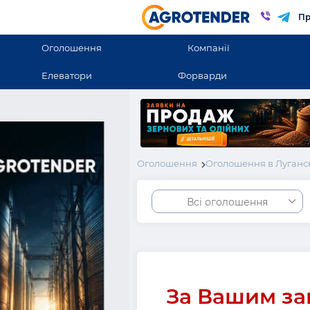
Пр
Оголошення
Компанії
Елеватори
Форварди
Оголошення
Оголошення в Луганск
Всі оголошення
За Вашим за