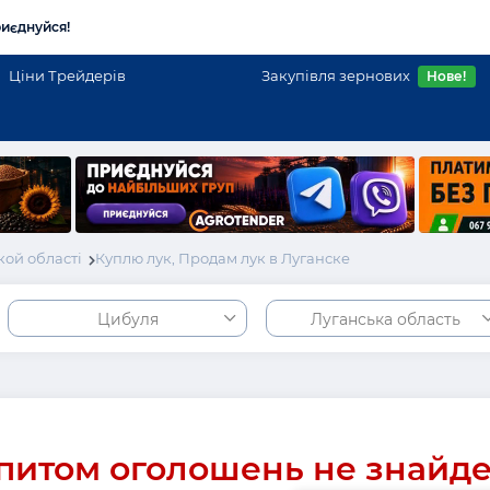
иєднуйся!
Ціни Трейдерів
Закупівля зернових
Нове!
ой області
Куплю лук, Продам лук в Луганске
Цибуля
Луганська область
питом оголошень не знайд