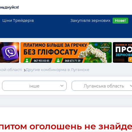
иєднуйся!
Ціни Трейдерів
Закупівля зернових
Нове!
ой області
Другие комбикорма в Луганске
інше
Луганська область
питом оголошень не знайд