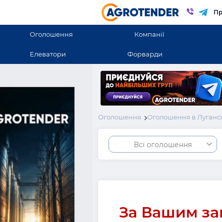
Пр
Оголошення
Компанії
Елеватори
Форварди
Оголошення
Оголошення в Луганск
Всі оголошення
За Вашим за