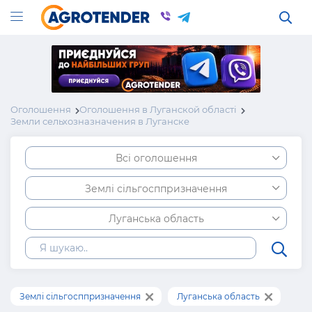
Оголошення
Оголошення в Луганской області
Земли сельхозназначения в Луганске
Всі оголошення
Землі сільгосппризначення
Луганська область
Землі сільгосппризначення
Луганська область