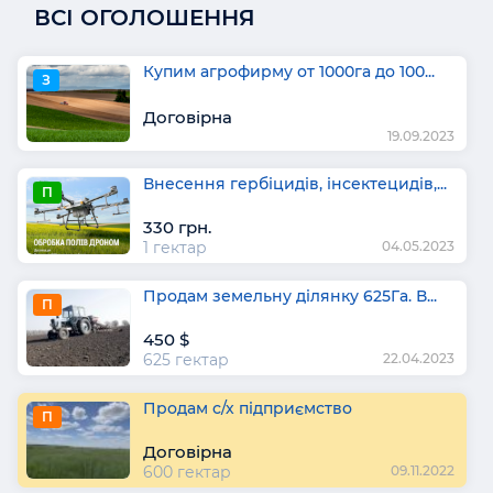
ВСІ ОГОЛОШЕННЯ
Купим агрофирму от 1000га до 100...
З
Договірна
19.09.2023
Внесення гербіцидів, інсектецидів,...
П
330 грн.
1 гектар
04.05.2023
Продам земельну ділянку 625Га. В...
П
450 $
625 гектар
22.04.2023
Продам с/х підприємство
П
Договірна
600 гектар
09.11.2022