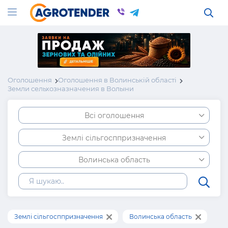
Оголошення
Оголошення в Волинській області
Земли сельхозназначения в Волыни
Всі оголошення
Землі сільгосппризначення
Волинська область
Землі сільгосппризначення
Волинська область