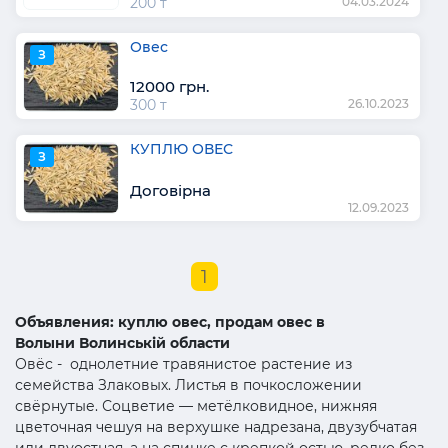
200 т
04.03.2024
Овес
З
12000 грн.
300 т
26.10.2023
КУПЛЮ ОВЕС
З
Договірна
12.09.2023
1
Объявления: куплю овес, продам овес в
Волыни Волинській области
Овёс - однолетние травянистое растение из
семейства Злаковых. Листья в почкосложении
свёрнутые. Соцветие — метёлковидное, нижняя
цветочная чешуя на верхушке надрезана, двузубчатая
или двуостная, а на спинке с крепкой остью, редко без