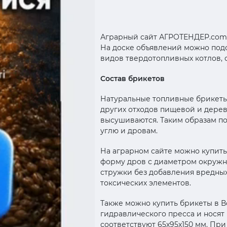
Аграрный сайт АГРОТЕНДЕР.com
На доске объявлений можно под
видов твердотопливных котлов, 
Состав брикетов
Натуральные топливные брикеты 
других отходов пищевой и дере
высушиваются. Таким образам по
углю и дровам.
На аграрном сайте можно купит
форму дров с диаметром окружно
стружки без добавления вредных
токсических элементов.
Также можно купить брикеты в В
гидравлического пресса и нося
соответствуют 65х95х150 мм. При