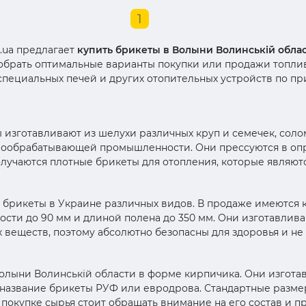
1
.ua предлагает
купить брикеты в Волыни Волинській обла
обрать оптимальные варианты покупки или продажи топлив
специальных печей и других отопительных устройств по п
изготавливают из шелухи различных круп и семечек, соломы
вообрабатывающей промышленности. Они прессуются в оп
лучаются плотные брикеты для отопления, которые являют
ь брикеты в Украине различных видов. В продаже имеются
сти до 90 мм и длиной полена до 350 мм. Они изготавлив
 веществ, поэтому абсолютно безопасны для здоровья и не
олыни Волинській области в форме кирпичика. Они изгота
т название брикеты РУФ или евродрова. Стандартные разм
 покупке сырья стоит обращать внимание на его состав и п