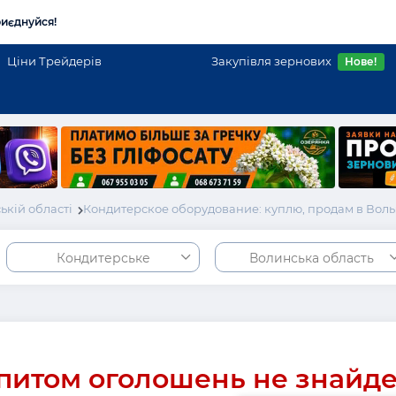
иєднуйся!
Ціни Трейдерів
Закупівля зернових
Нове!
кій області
Кондитерское оборудование: куплю, продам в Вол
Кондитерське
Волинська область
питом оголошень не знайд