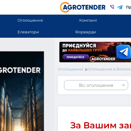
Пр
Оголошення
Компанії
Елеватори
Форварди
Оголошення
Оголошення в Волинсь
Всі оголошення
За Вашим за