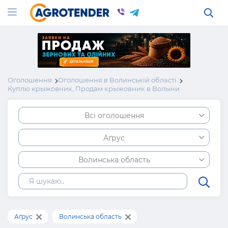
Оголошення
Оголошення в Волинській області
Куплю крыжовник, Продам крыжовник в Волыни
Всі оголошення
Аґрус
Волинська область
Аґрус
Волинська область