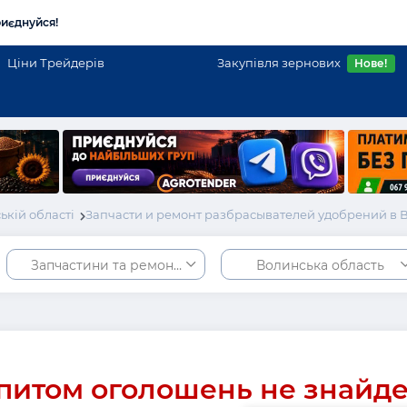
иєднуйся!
Ціни Трейдерів
Закупівля зернових
Нове!
кій області
Запчасти и ремонт разбрасывателей удобрений в 
Запчастини та ремонт розкидачів добрив
Волинська область
питом оголошень не знайд