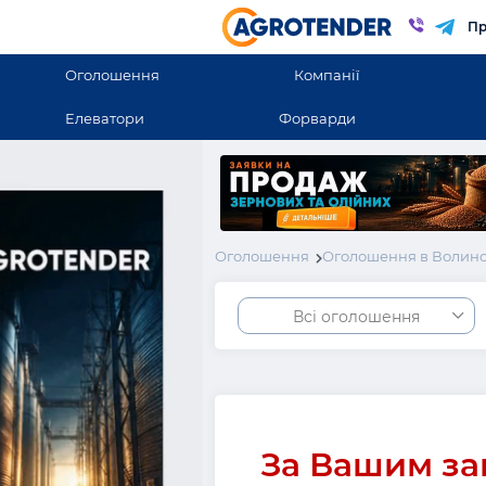
Пр
Оголошення
Компанії
Елеватори
Форварди
Оголошення
Оголошення в Волинсь
Всі оголошення
За Вашим за