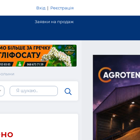
Вхід
|
Реєстрація
Заявки на продаж
Волыни
ено