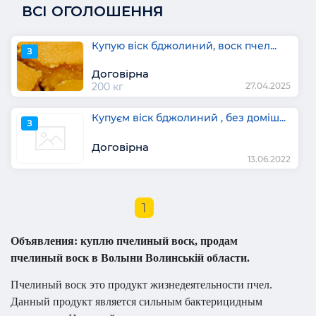
ВСІ ОГОЛОШЕННЯ
Купую віск бджолиний, воск пчел...
З
Договірна
200 кг
27.04.2025
Купуєм віск бджолиний , без доміш...
З
Договірна
13.06.2022
1
Объявления: куплю пчелиный воск, продам
пчелиный воск в Волыни Волинській области.
Пчелиный воск это продукт жизнедеятельности пчел.
Данный продукт является сильным бактерицидным