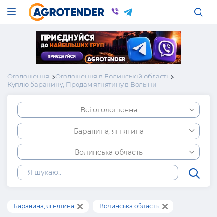
Оголошення
Оголошення в Волинській області
Куплю баранину, Продам ягнятину в Волыни
Всі оголошення
Баранина, ягнятина
Волинська область
Баранина, ягнятина
Волинська область