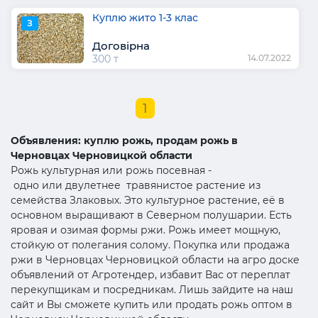
Куплю жито 1-3 клас
З
Договірна
300 т
14.07.2022
1
Объявления: куплю рожь, продам рожь в
Черновцах Черновицкой области
Рожь культурная или рожь посевная -
одно или двулетнее травянистое растение из
семейства Злаковых. Это культурное растение, её в
основном выращивают в Северном полушарии. Есть
яровая и озимая формы ржи. Рожь имеет мощную,
стойкую от полегания солому. Покупка или продажа
ржи в Черновцах Черновицкой области на агро доске
объявлений от Агротендер, избавит Вас от переплат
перекупщикам и посредникам. Лишь зайдите на наш
сайт и Вы сможете купить или продать рожь оптом в