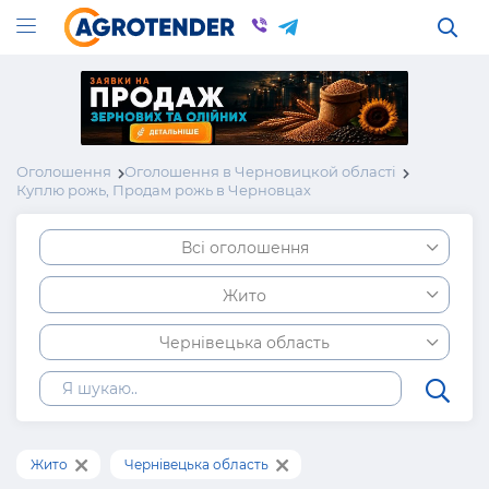
Оголошення
Оголошення в Черновицкой області
Куплю рожь, Продам рожь в Черновцах
Всі оголошення
Жито
Чернівецька область
Жито
Чернівецька область