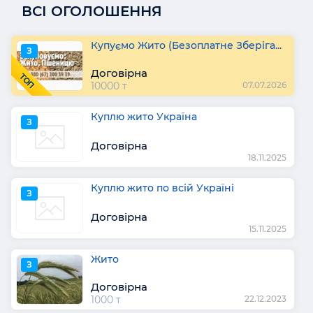
ВСІ ОГОЛОШЕННЯ
Купуємо Жито (Безоплатне Зберіга...
З
Договірна
ТОП
10000 т
07.07.2026
Куплю жито Україна
З
Договірна
18.11.2025
Куплю жито по всій Україні
З
Договірна
15.11.2025
Жито
З
Договірна
1000 т
22.12.2023