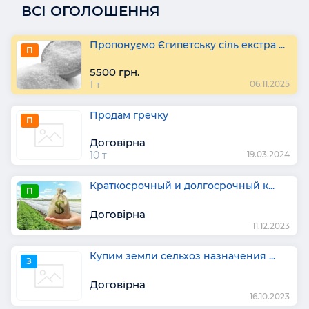
ВСІ ОГОЛОШЕННЯ
Пропонуємо Єгипетську сіль екстра ...
П
5500 грн.
1 т
06.11.2025
Продам гречку
П
Договірна
10 т
19.03.2024
Краткосрочный и долгосрочный к...
П
Договірна
11.12.2023
Купим земли сельхоз назначения ...
З
Договірна
16.10.2023