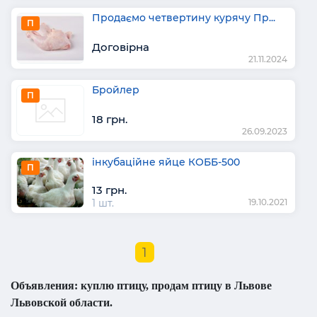
Продаємо четвертину курячу Пр...
П
Договірна
21.11.2024
Бройлер
П
18 грн.
26.09.2023
інкубаційне яйце КОББ-500
П
13 грн.
1 шт.
19.10.2021
1
Объявления: куплю птицу, продам птицу в Львове
Львовской области.