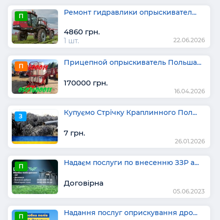
Ремонт гидравлики опрыскивател...
П
4860 грн.
1 шт.
22.06.2026
Прицепной опрыскиватель Польша...
П
170000 грн.
16.04.2026
Купуємо Стрічку Краплинного Пол...
З
7 грн.
26.01.2026
Надаєм послуги по внесенню ЗЗР а...
П
Договірна
05.06.2023
Надання послуг оприскування дро...
П