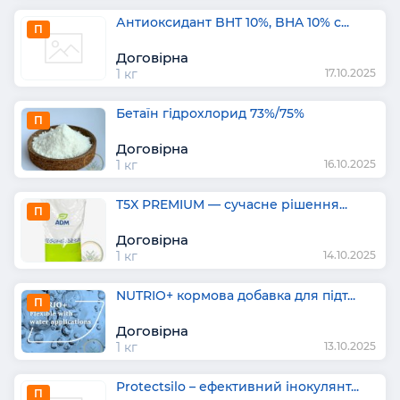
Антиоксидант BHT 10%, BHA 10% с...
П
Договірна
1 кг
17.10.2025
Бетаїн гідрохлорид 73%/75%
П
Договірна
1 кг
16.10.2025
T5X PREMIUM — сучасне рішення...
П
Договірна
1 кг
14.10.2025
NUTRIO+ кормова добавка для підт...
П
Договірна
1 кг
13.10.2025
Protectsilo – ефективний інокулянт...
П