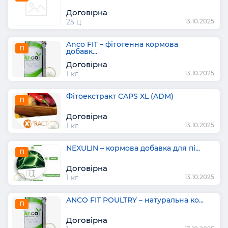
Договірна
25 ц
13.10.2025
Anco FIT – фітогенна кормова
П
добавк...
Договірна
1 кг
13.10.2025
Фітоекстракт CAPS XL (ADM)
П
Договірна
1 кг
13.10.2025
NEXULIN – кормова добавка для пі...
П
Договірна
1 кг
13.10.2025
ANCO FIT POULTRY – натуральна ко...
П
Договірна