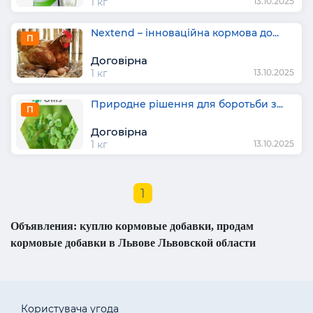
1 кг
13.10.2025
Nextend – інноваційна кормова до...
П
Договірна
1 кг
13.10.2025
Природне рішення для боротьби з...
П
Договірна
1 кг
13.10.2025
1
Объявления: куплю кормовые добавки, продам
кормовые добавки в Львове Львовской области
Користувача угода