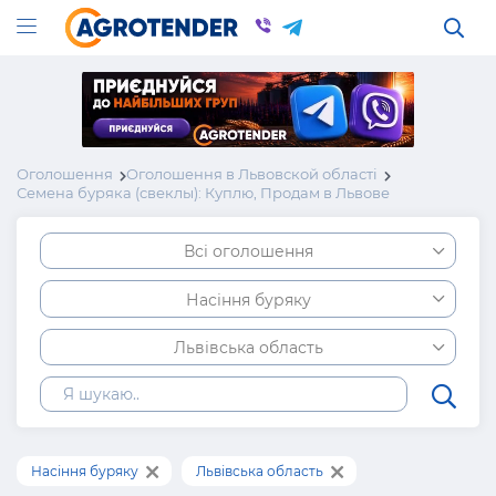
Оголошення
Оголошення в Львовской області
Семена буряка (свеклы): Куплю, Продам в Львове
Всі оголошення
Насіння буряку
Львівська область
Насіння буряку
Львівська область