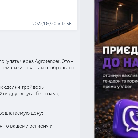
2022/09/20 в 12:56
окупать через Agrotender. Это –
истематизированы и отобраны по
иях сделки трейдеры
и друг друга: без спама,
предлагаемую цену;
ия по вашему региону и