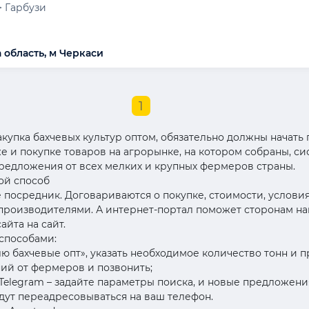
> Гарбузи
 область, м Черкаси
1
купка бахчевых культур оптом, обязательно должны начать п
 и покупке товаров на агрорынке, на котором собраны, с
редложения от всех мелких и крупных фермеров страны.
ой способ
е посредник. Договариваются о покупке, стоимости, услов
роизводителями. А интернет-портал поможет сторонам найт
йта на сайт.
способами:
лю бахчевые опт», указать необходимое количество тонн и 
ий от фермеров и позвонить;
и Telegram – задайте параметры поиска, и новые предложен
дут переадресовываться на ваш телефон.