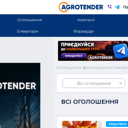
Пр
Оголошення
Компанії
Елеватори
Форварди
Оголошення
Оголошення в Львовс
Всі оголошення
ВСІ ОГОЛОШЕННЯ
Закупівля