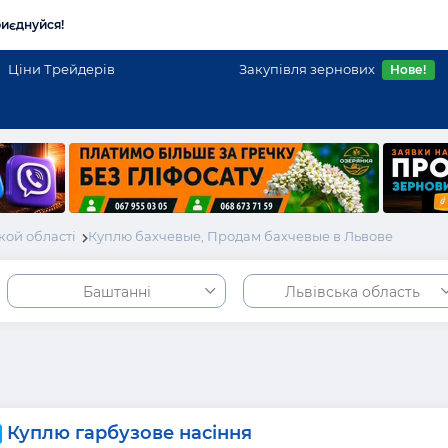
иєднуйся!
Ціни Трейдерів
Закупівля зернових
Нове!
кой області
Куплю бахчевые, Продам бахчевые в Львове
Баштанні
Львівська область
Куплю гарбузове насіння