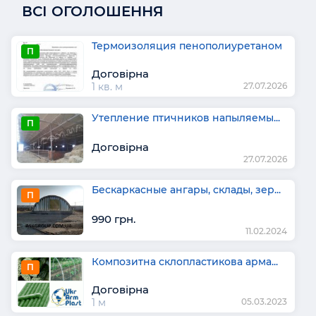
ВСІ ОГОЛОШЕННЯ
Термоизоляция пенополиуретаном
П
Договірна
1 кв. м
27.07.2026
Утепление птичников напыляемы...
П
Договірна
27.07.2026
Бескаркасные ангары, склады, зер...
П
990 грн.
11.02.2024
Композитна склопластикова арма...
П
Договірна
1 м
05.03.2023