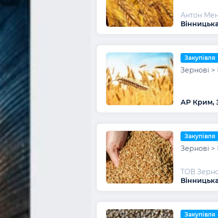
Антон Ме
Вінницька
Закупівля
Зернові >
АР Крим,
Закупівля
Зернові >
ТОВ Зерно
Вінницька
Закупівля