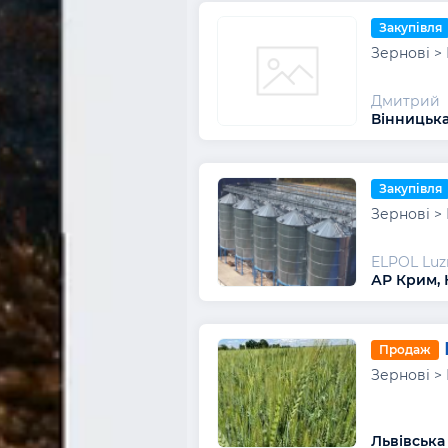
Закупівля
Зернові >
Дмитрий
Вінницька
Закупівля
Зернові >
ELPOL Luz
АР Крим, 
Продаж
Зернові >
Львівська