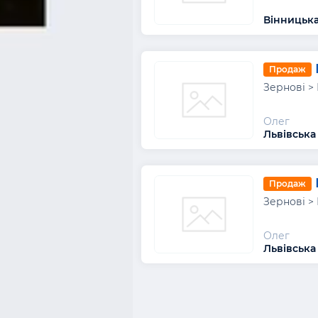
Вінницька 
Продаж
Зернові >
Олег
Львівська
Продаж
Зернові >
Олег
Львівська