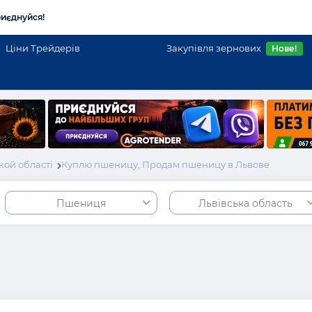
иєднуйся!
Ціни Трейдерів
Закупівля зернових
Нове!
кой області
Куплю пшеницу, Продам пшеницу в Львове
Пшениця
Львівська область