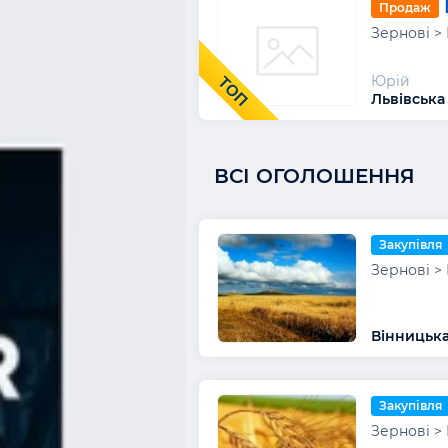
Продаж
Зернові >
Юрій
ТОП
Львівська
ВСІ ОГОЛОШЕННЯ
Закупівля
Зернові >
Вінницька
Закупівля
Зернові >