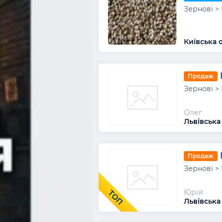
Зернові >
Київська 
Продаж
Зернові >
Олег
Львівська
Продаж
Зернові >
Юрій
ТОП
Львівська