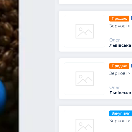
Продаж
Зернові >
Олег
Львівська
Продаж
Зернові >
Олег
Львівська
Закупівля
Зернові >