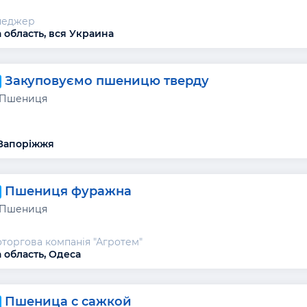
неджер
 область, вся Украина
Закуповуємо пшеницю тверду
 Пшениця
 Запоріжжя
Пшениця фуражна
 Пшениця
торгова компанія "Агротем"
 область, Одеса
Пшеница с сажкой