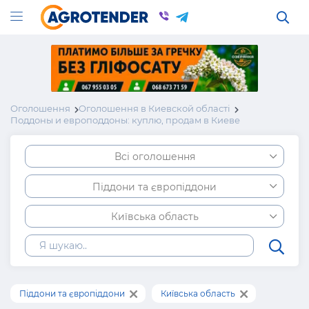
Оголошення
Оголошення в Киевской області
Поддоны и европоддоны: куплю, продам в Киеве
Всі оголошення
Піддони та європіддони
Київська область
Піддони та європіддони
Київська область