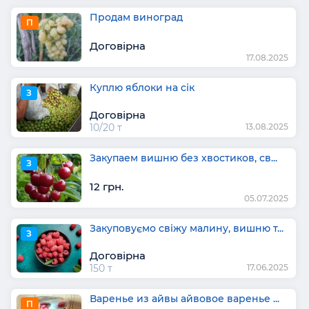
Продам виноград
П
Договірна
17.08.2025
Куплю яблоки на сік
З
Договірна
10/20 т
13.08.2025
Закупаем вишню без хвостиков, св...
З
12 грн.
05.07.2025
Закуповуємо свіжу малину, вишню т...
З
Договірна
150 т
17.06.2025
Варенье из айвы айвовое варенье ...
П