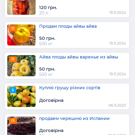
120 грн.
20 л
19.11.2024
Продам плоды айвы айва
П
50 грн.
500 кг
19.11.2024
Айва плоды айвы варенье из айвы
П
50 грн.
500 кг
19.11.2024
Куплю грушу різних сортів
З
Договірна
06.11.2023
продаем черешню из Испании
П
Договірна