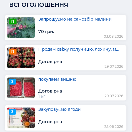
ВСІ ОГОЛОШЕННЯ
Запрошуємо на самозбір малини
П
70 грн.
03.08.2026
Продам свіжу полуницю, лохину, м...
П
Договірна
29.07.2026
покупаем вишню
З
Договірна
1 кг
29.07.2026
Закуповуємо ягоди
З
Договірна
25.06.2026