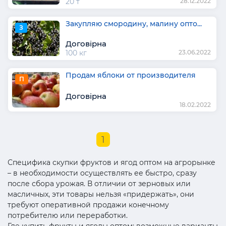
20 т
28.12.2022
Закупляю смородину, малину опто...
З
Договірна
100 кг
23.06.2022
Продам яблоки от производителя
П
Договірна
18.02.2022
1
Специфика скупки фруктов и ягод оптом на агрорынке
– в необходимости осуществлять ее быстро, сразу
после сбора урожая. В отличии от зерновых или
масличных, эти товары нельзя «придержать», они
требуют оперативной продажи конечному
потребителю или переработки.
Где купить фрукты и ягоды оптом: возможные варианты