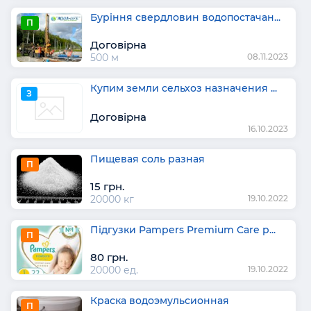
Буріння свердловин водопостачан...
П
Договірна
500 м
08.11.2023
Купим земли сельхоз назначения ...
З
Договірна
16.10.2023
Пищевая соль разная
П
15 грн.
20000 кг
19.10.2022
Підгузки Pampers Premium Care р...
П
80 грн.
20000 ед.
19.10.2022
Краска водоэмульсионная
П