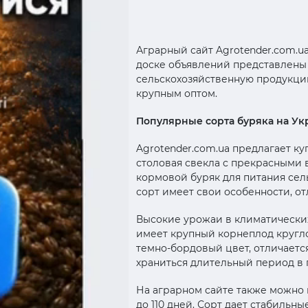
Аграрный сайт Agrotender.com.u
доске объявлений представлены 
сельскохозяйственную продукцию
крупным оптом.
Популярные сорта буряка на Ук
Agrotender.com.ua предлагает к
столовая свекла с прекрасными
кормовой буряк для питания сел
сорт имеет свои особенности, о
Высокие урожаи в климатических
имеет крупный корнеплод кругло
темно-бордовый цвет, отличаетс
храниться длительный период в
На аграрном сайте также можно 
до 110 дней. Сорт дает стабильн