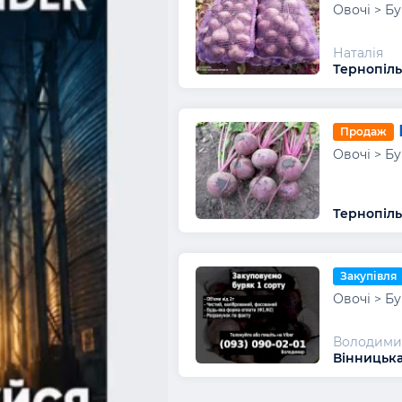
Овочі > Б
Наталія
Тернопільс
Продаж
Овочі > Б
Тернопіль
Закупівля
Овочі > Б
Володими
Вінницька