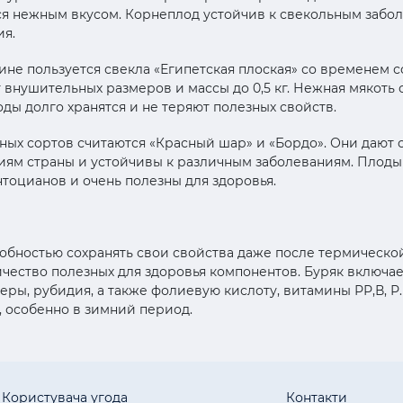
ся нежным вкусом. Корнеплод устойчив к свекольным забол
ия.
не пользуется свекла «Египетская плоская» со временем с
внушительных размеров и массы до 0,5 кг. Нежная мякоть
ы долго хранятся и не теряют полезных свойств.
ых сортов считаются «Красный шар» и «Бордо». Они дают 
иям страны и устойчивы к различным заболеваниям. Плоды 
тоцианов и очень полезны для здоровья.
собностью сохранять свои свойства даже после термической
чество полезных для здоровья компонентов. Буряк включа
 серы, рубидия, а также фолиевую кислоту, витамины РР,В, 
 особенно в зимний период.
Користувача угода
Контакти