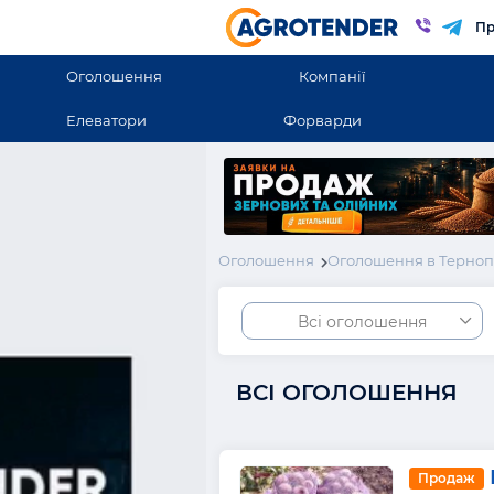
Пр
Оголошення
Компанії
Елеватори
Форварди
Оголошення
Оголошення в Терноп
Всі оголошення
ВСІ ОГОЛОШЕННЯ
Продаж