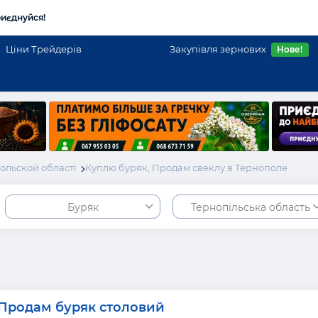
иєднуйся!
Ціни Трейдерів
Закупівля зернових
Нове!
ольской області
Куплю буряк, Продам свеклу в Тернополе
Буряк
Тернопільська область
Продам буряк столовий