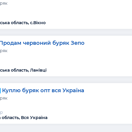
уряк
ька область, с.Вікно
Продам червоний буряк Зепо
уряк
ська область, Ланівці
Куплю буряк опт вся Україна
уряк
р
 область, Вся Україна