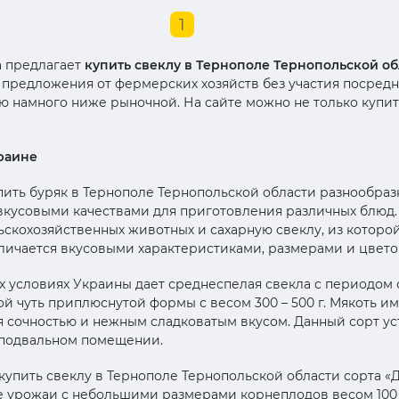
1
a предлагает
купить свеклу в Тернополе Тернопольской об
предложения от фермерских хозяйств без участия посредн
 намного ниже рыночной. На сайте можно не только купить
раине
упить буряк в Тернополе Тернопольской области разнообраз
 вкусовыми качествами для приготовления различных блюд
ьскохозяйственных животных и сахарную свеклу, из которо
тличается вкусовыми характеристиками, размерами и цвето
 условиях Украины дает среднеспелая свекла с периодом с
й чуть приплюснутой формы с весом 300 – 500 г. Мякоть и
я сочностью и нежным сладковатым вкусом. Данный сорт ус
 подвальном помещении.
купить свеклу в Тернополе Тернопольской области сорта «
ые урожаи с небольшими размерами корнеплодов весом 100 –