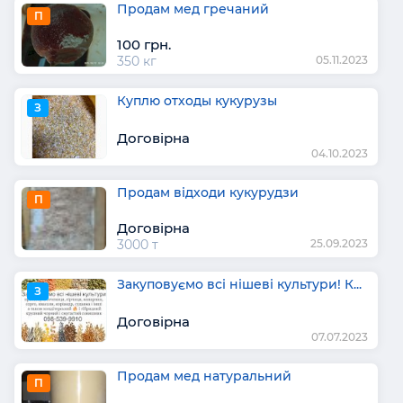
Продам мед гречаний
П
100 грн.
350 кг
05.11.2023
Куплю отходы кукурузы
З
Договірна
04.10.2023
Продам відходи кукурудзи
П
Договірна
3000 т
25.09.2023
Закуповуємо всі нішеві культури! К...
З
Договірна
07.07.2023
Продам мед натуральний
П