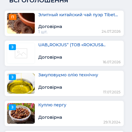
ВСІ ОГОЛОШЕННЯ
Элитный китайский чай пуэр Tibet...
П
Договірна
1 шт.
24.07.2026
UAB„ROKJUS“ (ТОВ «ROKJUS&..
З
Договірна
16.07.2026
Закуповуємо олію технічну
З
Договірна
17.07.2025
Куплю пергу
З
Договірна
29.11.2024