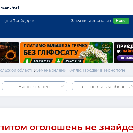
иєднуйся!
Ціни Трейдерів
Закупівля зернових
Нове!
ольской області
Семена зелени: Куплю, Продам в Тернополе
Насіння зелені
Тернопільська область
питом оголошень не знайд