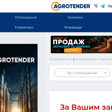
Пр
Оголошення
Компанії
Елеватори
Форварди
Оголошення
Оголошення в Терноп
Всі оголошення
За Вашим за