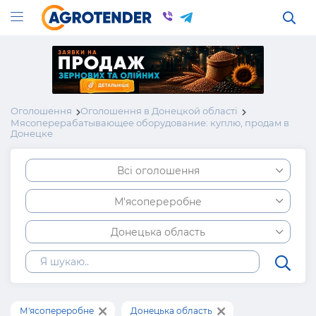
Оголошення
Оголошення в Донецкой області
Мясоперерабатывающее оборудование: куплю, продам в
Донецке
Всі оголошення
М'ясопереробне
Донецька область
М'ясопереробне
Донецька область