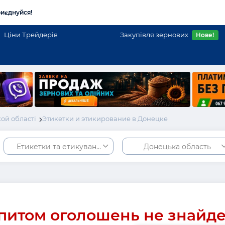
иєднуйся!
Ціни Трейдерів
Закупівля зернових
Нове!
ой області
Этикетки и этикирование в Донецке
Етикетки та етикування
Донецька область
питом оголошень не знайд