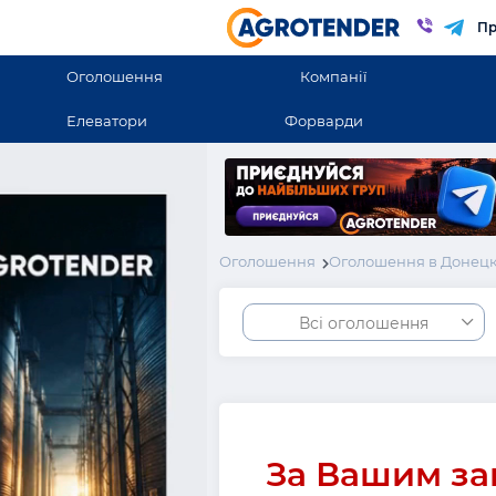
Пр
Оголошення
Компанії
Елеватори
Форварди
Оголошення
Оголошення в Донецк
Всі оголошення
За Вашим за