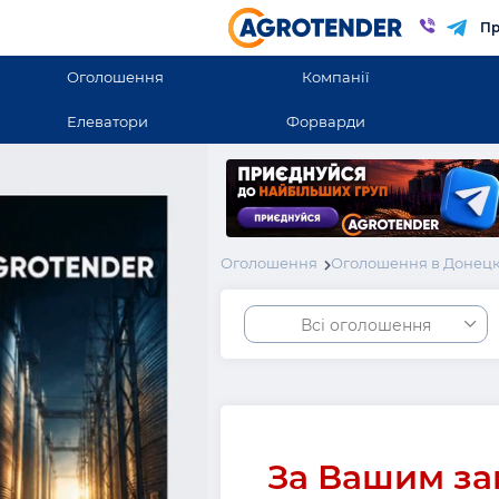
Пр
Оголошення
Компанії
Елеватори
Форварди
Оголошення
Оголошення в Донецк
Всі оголошення
За Вашим за