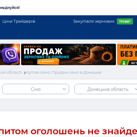
иєднуйся!
Ціни Трейдерів
Закупівля зернових
Нове!
ой області
Куплю сено, Продам сено в Донецке
Сіно
Донецька область
питом оголошень не знайд