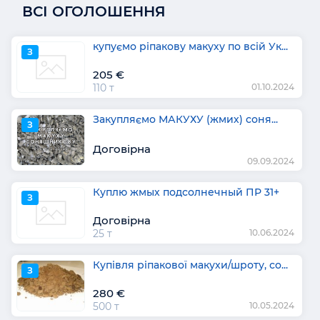
ВСІ ОГОЛОШЕННЯ
купуємо ріпакову макуху по всій Ук...
З
205 €
110 т
01.10.2024
Закупляємо МАКУХУ (жмих) соня...
З
Договірна
09.09.2024
Куплю жмых подсолнечный ПР 31+
З
Договірна
25 т
10.06.2024
Купівля ріпакової макухи/шроту, со...
З
280 €
500 т
10.05.2024