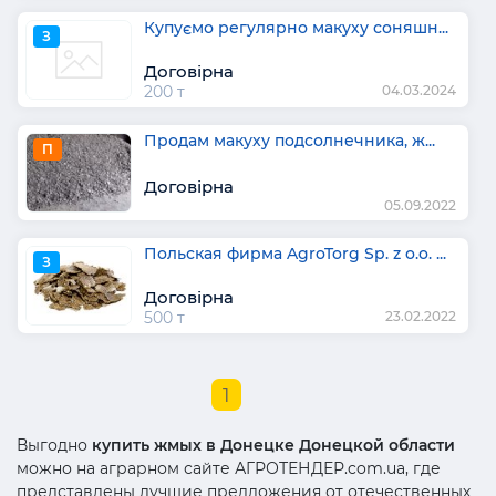
Купуємо регулярно макуху соняшн...
З
Договірна
200 т
04.03.2024
Продам макуху подсолнечника, ж...
П
Договірна
05.09.2022
Польская фирма AgroTorg Sp. z o.o. ...
З
Договірна
500 т
23.02.2022
1
Выгодно
купить жмых в Донецке Донецкой области
можно на аграрном сайте АГРОТЕНДЕР.com.ua, где
представлены лучшие предложения от отечественных