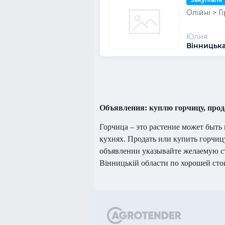
Олійні > Г
Юлия
Вінницька 
Объявления: куплю горчицу, прода
Горчица – это растение может быть
кухнях. Продать или купить горчиц
объявлении указывайте желаемую с
Вінницькій области по хорошей сто