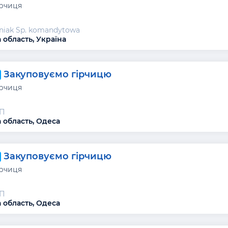
ірчиця
niak Sp. komandytowa
 область, Україна
Закуповуємо гірчицю
ірчиця
П
 область, Одеса
Закуповуємо гірчицю
ірчиця
П
 область, Одеса