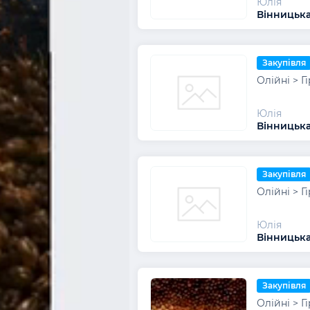
Юлія
Вінницька
Закупівля
Олійні > Г
Юлія
Вінницька
Закупівля
Олійні > Г
Юлія
Вінницька
Закупівля
Олійні > Г