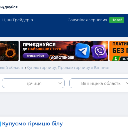
иєднуйся!
Ціни Трейдерів
Закупівля зернових
Нове!
кій області
Куплю горчицу, Продам горчицу в Вінниці
Гірчиця
Вінницька область
Купуємо гірчицю білу