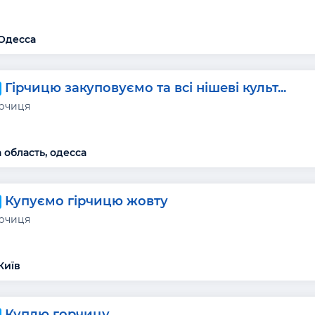
Одесса
Гірчицю закуповуємо та всі нішеві культ...
ірчиця
 область, одесса
Купуємо гірчицю жовту
ірчиця
Київ
Куплю горчицу