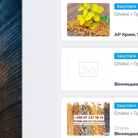
Закупівля
Олійні > Г
АР Крим, 
Закупівля
Олійні > Г
Вінницька
Закупівля
Олійні > Г
Олена
Вінницька