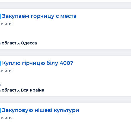
Закупаем горчицу с места
ірчиця
 область, Одесса
Куплю гірчицю білу 400?
ірчиця
н
 область, Вся країна
Закуповую нішеві культури
ірчиця