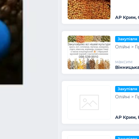
АР Крим, 
Закупівля
Олійні > Г
максим
Вінницька
Закупівля
Олійні > Г
АР Крим, 
Закупівля