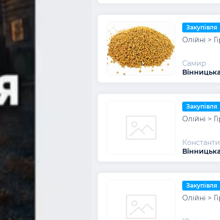
Закупівля
Олійні > Г
Самир
Вінницька
Закупівля
Олійні > Г
Константи
Вінницька
Закупівля
Олійні > Г