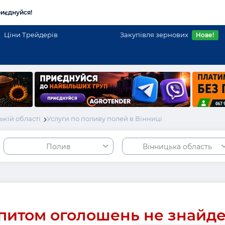
иєднуйся!
Ціни Трейдерів
Закупівля зернових
Нове!
кій області
Услуги по поливу полей в Вінниці
Полив
Вінницька область
питом оголошень не знайд