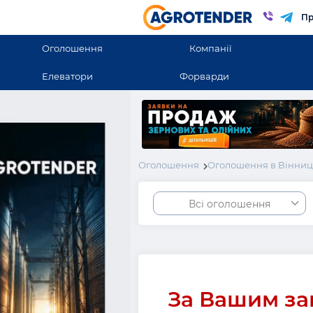
Пр
Оголошення
Компанії
Елеватори
Форварди
Оголошення
Оголошення в Вінниць
Всі оголошення
За Вашим за