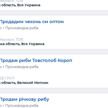
Черкаси, ТОВ
 область, Вся Украина
Продадим чехонь см оптом
 > Прісноводна риба
Черкаси, ТОВ
ка область, Вся Украина
Продаж риби Товстолоб Короп
 > Прісноводна риба
ЕВ ГРУП
 область, Великий Митник
Продам річкову рибу
 > Прісноводна риба