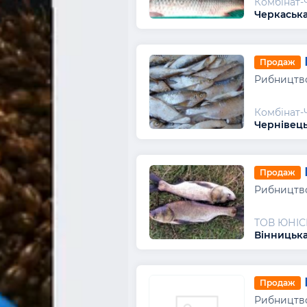
Комбінат-
Черкаська
Продаж
Рибництво
Комбінат-
Чернівець
Продаж
Рибництво
ТОВ ЮНІС
Вінницька
Продаж
Рибництво