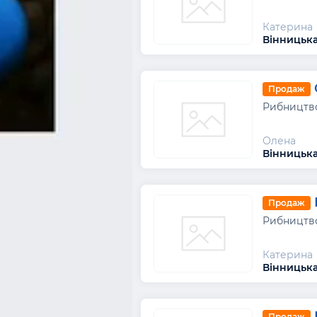
Катерина
Вінницька
Продаж
Рибництво
Олена
Вінницька
Продаж
Рибництво
Катерина
Вінницька
Продаж