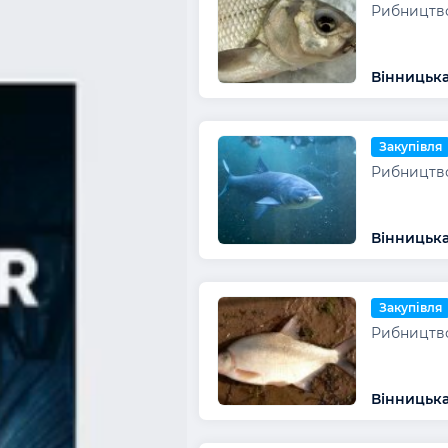
Рибництво
Вінницька
Закупівля
Рибництво
Вінницька
Закупівля
Рибництво
Вінницька