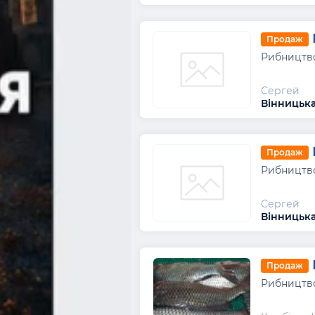
Продаж
Рибництво
Сергей
Вінницька 
Продаж
Рибництво
Сергей
Вінницька 
Продаж
Рибництво