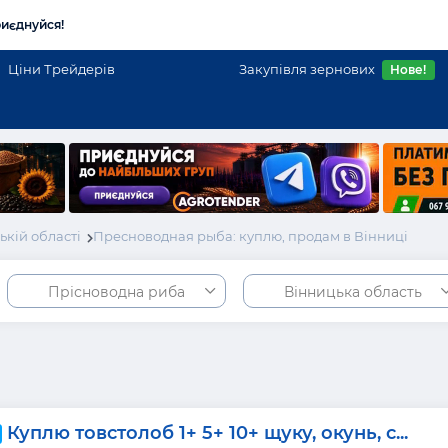
иєднуйся!
Ціни Трейдерів
Закупівля зернових
Нове!
кій області
Пресноводная рыба: куплю, продам в Вінниці
Прісноводна риба
Вінницька область
Куплю товстолоб 1+ 5+ 10+ щуку, окунь, с...