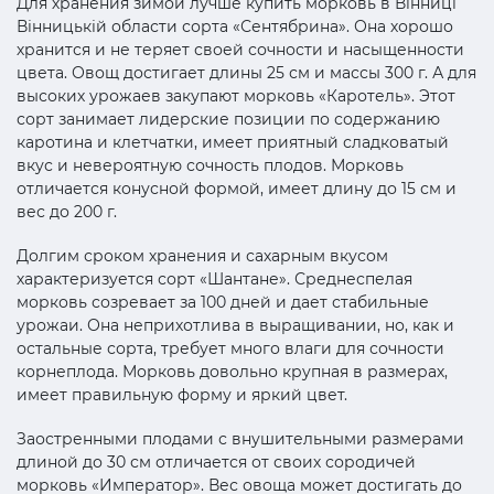
Для хранения зимой лучше купить морковь в Вінниці
Вінницькій области сорта «Сентябрина». Она хорошо
хранится и не теряет своей сочности и насыщенности
цвета. Овощ достигает длины 25 см и массы 300 г. А для
высоких урожаев закупают морковь «Каротель». Этот
сорт занимает лидерские позиции по содержанию
каротина и клетчатки, имеет приятный сладковатый
вкус и невероятную сочность плодов. Морковь
отличается конусной формой, имеет длину до 15 см и
вес до 200 г.
Долгим сроком хранения и сахарным вкусом
характеризуется сорт «Шантане». Среднеспелая
морковь созревает за 100 дней и дает стабильные
урожаи. Она неприхотлива в выращивании, но, как и
остальные сорта, требует много влаги для сочности
корнеплода. Морковь довольно крупная в размерах,
имеет правильную форму и яркий цвет.
Заостренными плодами с внушительными размерами
длиной до 30 см отличается от своих сородичей
морковь «Император». Вес овоща может достигать до