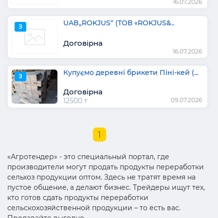
16.07.2026
UAB„ROKJUS“ (ТОВ «ROKJUS&..
З
Договірна
16.07.2026
Купуємо деревні брикети Піні-кей (...
З
Договірна
12500 т
09.07.2026
1
«Агротендер» - это специальный портал, где
производители могут продать продукты переработки
сельхоз продукции оптом. Здесь не тратят время на
пустое общение, а делают бизнес. Трейдеры ищут тех,
кто готов сдать продукты переработки
сельскохозяйственной продукции – то есть вас.
Продавайте выгодно