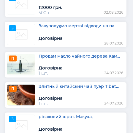
12000 грн.
500 т
02.08.2026
Закуповуємо мертві відходи на па...
З
Договірна
28.07.2026
Продам масло чайного дерева Кам...
П
Договірна
1 шт.
24.07.2026
Элитный китайский чай пуэр Tibet...
П
Договірна
1 шт.
24.07.2026
ріпаковий шрот. Макуха,
З
Договірна