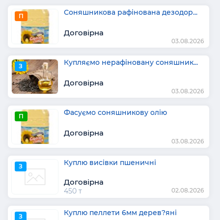
Соняшникова рафінована дезодор...
П
Договірна
03.08.2026
Купляємо нерафіновану соняшник...
З
Договірна
03.08.2026
Фасуємо соняшникову олію
П
Договірна
03.08.2026
Куплю висівки пшеничні
З
Договірна
450 т
02.08.2026
Куплю пеллети 6мм дерев?яні
З