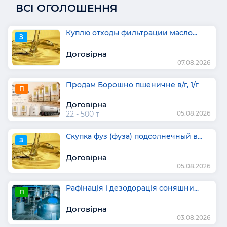
ВСІ ОГОЛОШЕННЯ
Куплю отходы фильтрации масло...
З
Договірна
07.08.2026
Продам Борошно пшеничне в/г, 1/г
П
Договірна
22 - 500 т
05.08.2026
Скупка фуз (фуза) подсолнечный в...
З
Договірна
05.08.2026
Рафінація і дезодорація соняшни...
П
Договірна
03.08.2026