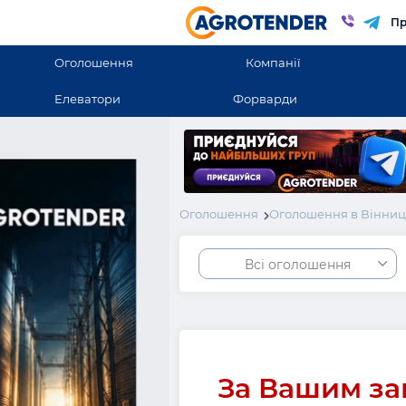
Пр
Оголошення
Компанії
Елеватори
Форварди
Оголошення
Оголошення в Вінниць
Всі оголошення
За Вашим за