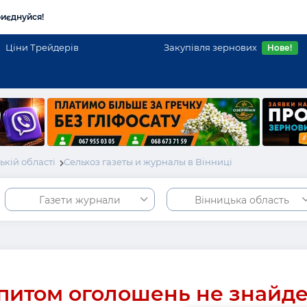
иєднуйся!
Ціни Трейдерів
Закупівля зернових
Нове!
кій області
Сельхоз газеты и журналы в Вінниці
Газети журнали
Вінницька область
питом оголошень не знайд