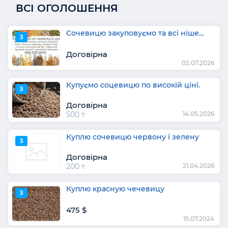
ВСІ ОГОЛОШЕННЯ
Сочевицю закуповуємо та всі ніше...
З
Договірна
02.07.2026
Купуємо соцевицю по високій ціні.
З
Договірна
500 т
14.05.2026
Куплю сочевицю червону і зелену
З
Договірна
200 т
21.04.2026
Куплю красную чечевицу
З
475 $
15.07.2024