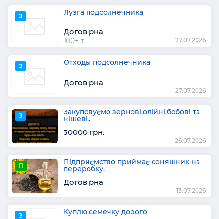
Лузга подсолнечника
З
Договірна
100+ т
27.07.2026
Отходы подсолнечника
З
Договірна
27.07.2026
Закуповуємо зернові,олійні,бобові та
З
нішеві..
30000 грн.
26.07.2026
Підприємство приймає соняшник на
П
переробку.
Договірна
13.07.2026
Куплю семечку дорого
З