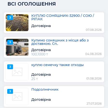
ВСІ ОГОЛОШЕННЯ
КУПЛЮ СОНЯШНИК-32900 / СОЮ /
З
РІПАК
Договірна
07.08.2026
Купимо соняшник з місця або з
З
доставкою. Сп..
Договірна
100,1000 т
04.08.2026
куплю семечку также отходы
З
Договірна
25 т
01.08.2026
Подсолнечник
З
Договірна
27.07.2026