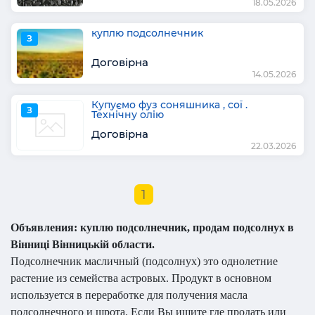
18.05.2026
куплю подсолнечник
З
Договірна
14.05.2026
Купуємо фуз соняшника , сої .
З
Технічну олію
Договірна
22.03.2026
1
Объявления: куплю подсолнечник, продам подсолнух в
Вінниці Вінницькій области.
Подсолнечник масличный (подсолнух) это однолетние
растение из семейства астровых. Продукт в основном
используется в переработке для получения масла
подсолнечного и шрота. Если Вы ищите где продать или