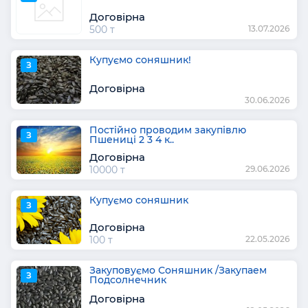
Договірна
500 т
13.07.2026
Купуємо соняшник!
З
Договірна
30.06.2026
Постійно проводим закупівлю
З
Пшениці 2 3 4 к..
Договірна
10000 т
29.06.2026
Купуємо соняшник
З
Договірна
100 т
22.05.2026
Закуповуємо Соняшник /Закупаем
З
Подсолнечник
Договірна