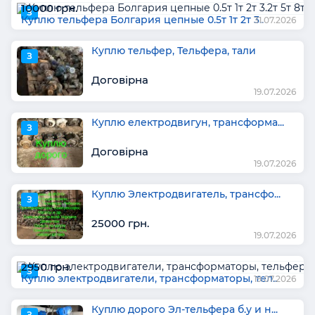
10000 грн.
З
Куплю тельфера Болгария цепные 0.5т 1т 2т 3..
31.07.2026
Куплю тельфер, Тельфера, тали
З
Договірна
19.07.2026
Куплю електродвигун, трансформа...
З
Договірна
19.07.2026
Куплю Электродвигатель, трансфо...
З
25000 грн.
19.07.2026
2950 грн.
З
Куплю электродвигатели, трансформаторы, тел..
19.07.2026
Куплю дорого Эл-тельфера б.у и н...
З