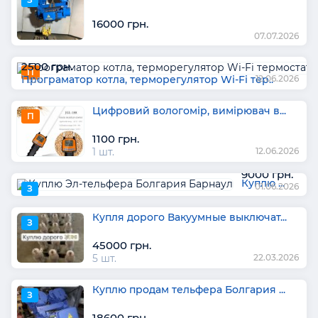
16000 грн.
07.07.2026
2500 грн.
П
Програматор котла, терморегулятор Wi-Fi тер..
1 шт.
12.06.2026
Цифровий вологомір, вимірювач в...
П
1100 грн.
1 шт.
12.06.2026
9000 грн.
Куплю ...
01.06.2026
З
Купля дорого Вакуумные выключат...
З
45000 грн.
5 шт.
22.03.2026
Куплю продам тельфера Болгария ...
З
18600 грн.