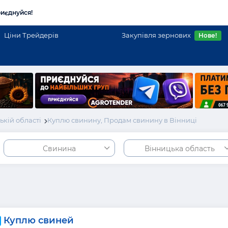
иєднуйся!
Ціни Трейдерів
Закупівля зернових
Нове!
кій області
Куплю свинину, Продам свинину в Вінниці
Свинина
Вінницька область
Куплю свиней