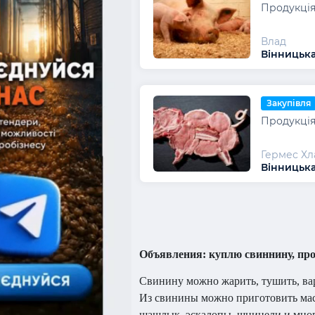
Продукція
Влад
Вінницька
Закупівля
Продукція
Гермес Хл
Вінницька
Объявления: куплю свиннину, про
Свинину можно жарить, тушить, ва
Из свинины можно приготовить массу
шашлык, эскалопы, шницели и многи