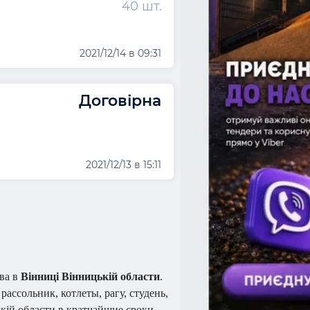
40 шт.
2021/12/14 в 09:31
Договірна
2021/12/13 в 15:11
тва в
Вінниці Вінницькій области
.
ассольник, котлеты, рагу, студень,
кій области в кратчайшие сроки