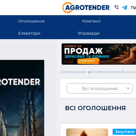
Пр
Оголошення
Компанії
Елеватори
Форварди
Оголошення
Оголошення в Вінниць
Всі оголошення
ВСІ ОГОЛОШЕННЯ
Закупівля