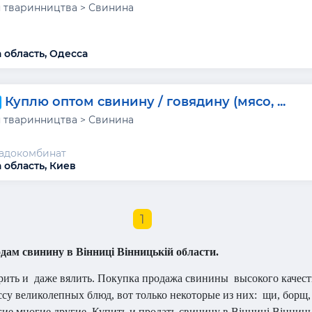
 тваринництва > Свинина
 область, Одесса
Куплю оптом свинину / говядину (мясо, ...
 тваринництва > Свинина
адокомбинат
 область, Киев
1
дам свинину в Вінниці Вінницькій области.
рить и
даже вялить. Покупка продажа свинины
высокого качес
 великолепных блюд, вот только некоторые из них: щи, борщ, р
е многие другие. Купить и продать свинину в Вінниці Вінниць