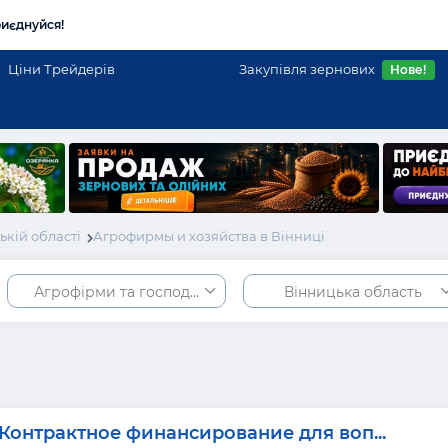
иєднуйся!
Ціни Трейдерів
Закупівля зернових
Нове!
кій області
Агрофирмы и хозяйства в Вінниці
Агрофірми та господарства
Вінницька область
Контрактное финансирование для воп...