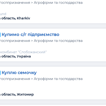
ьгосппризначення > Агрофірми та господарства
Fund
 область, Kharkiv
Купимо с/г підприємство
ьгосппризначення > Агрофірми та господарства
комбинат "Слобожанский"
 область, Україна
Куплю семочку
ьгосппризначення > Агрофірми та господарства
 область, Житомир