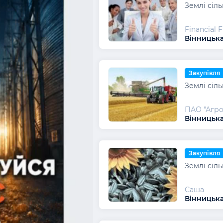
Землі сіл
Financial 
Вінницька
Закупівля
Землі сіл
ПАО "Агро
Вінницька
Закупівля
Землі сіл
Саша
Вінницька