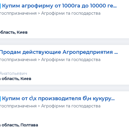
Купим агрофирму от 1000га до 10000 ге...
ьгосппризначення > Агрофірми та господарства
область, Киев
Продам действующие Агропредприятия ...
ьгосппризначення > Агрофірми та господарства
Анатольевич
 область, Киев
Купим от с\х производителя б\н кукуру...
ьгосппризначення > Агрофірми та господарства
 область, Полтава