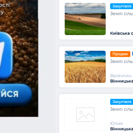
Закупівля
Землі сіл
Київська 
Продаж
Землі сіл
Валентин 
Вінницька
Закупівля
Землі сіл
Юлия
Вінницька