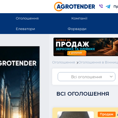
Пр
Оголошення
Компанії
Елеватори
Форварди
Оголошення
Оголошення в Вінниць
Всі оголошення
ВСІ ОГОЛОШЕННЯ
Продаж