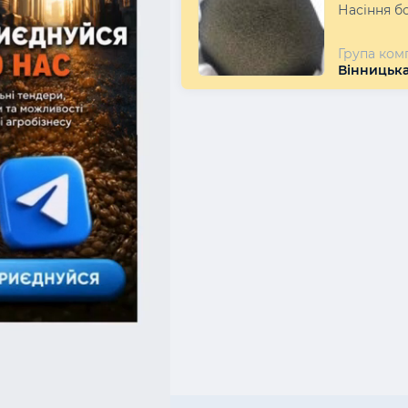
Насіння б
Група ком
Вінницька