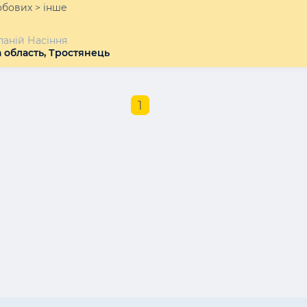
обових > інше
паній Насіння
 область, Тростянець
1