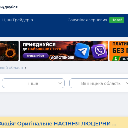
иєднуйся!
Ціни Трейдерів
Закупівля зернових
Нове!
кій області
інше
Вінницька область
Акція! Оригінальне НАСІННЯ ЛЮЦЕРНИ ...