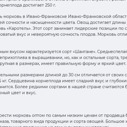
орнеплода достигает 250 г.
ь морковь в Ивано-Франковске Ивано-Франковской области
ей сочности и насыщенности цвета. Овощ достигает длины 25
вь «Каротель». Этот сорт занимает лидерские позиции по
коватый вкус и невероятную сочность плодов. Морковь отл
ным вкусом характеризуется сорт «Шантане». Среднеспелая
еприхотлива в выращивании, но, как и остальные сорта, тр
рупная в размерах, имеет правильную форму и яркий цвет.
ельными размерами длиной до 30 см отличается от своих 
5 кг. Сердцевина корнеплода имеет сладкий вкус и глубок
нится. Более редкими сортами в нашей стране считаются б
ный цвет и вкус.
рести морковь оптом по самым низким ценам от продавца 
заказа, товарного вида продукции и сорта овощей. Большое