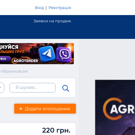
Вхід
|
Реєстрація
Заявки на продаж
о-Франковске
сть
Додати оголошення
220 грн.