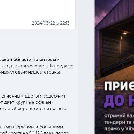
2024/03/22 в 22:13
вской области по оптовым
ых для себя условиях. В продаже
ных угодьях нашей страны.
м огненным цветом, содержит
т дает крупные сочные
который хорошо хранится всю
льными формами и большими
обирают на 90-120 день после