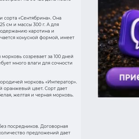
 сорта «Сентябрина». Она
 см и массы 300 г. А для
 содержанию каротина и
ичается конусной формой, имеет
 морковь созревает за 100 дней
ебует много влаги для сочности
сородичей морковь «Император».
ий оранжевый цвет. Сорт дает
елая, желтая и черная морковь.
без посредников. Договорная
 количество предложений дает