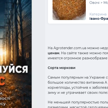
Овочі > М
Катерина
Івано-Фра
На Agrotender.com.ua можно не
ценам
. На сайте также можно по
имеется огромное разнообразие 
Сорта моркови
Самым популярным на Украине сч
большое количество витамина А
корнеплоды, устойчив к заболев
зиму и не утрачивает своих поле
Не меньшей популярностью поль
размерами, мясистой сердцевино