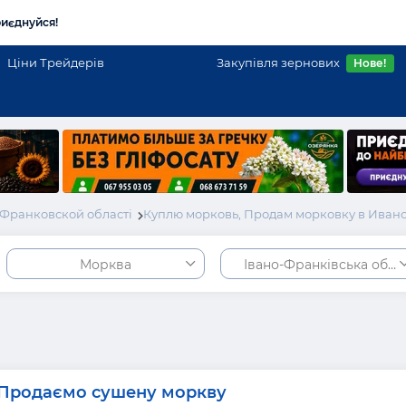
иєднуйся!
Ціни Трейдерів
Закупівля зернових
Нове!
Франковской області
Куплю морковь, Продам морковку в Иван
Морква
Івано-Франківська обла
Продаємо сушену моркву