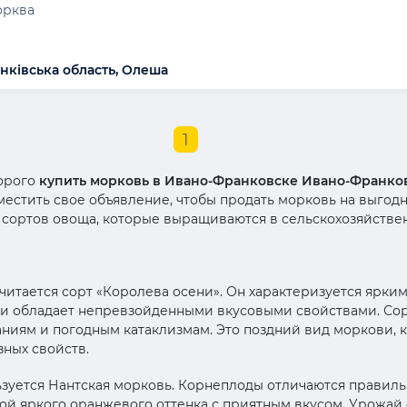
орква
нківська область, Олеша
1
дорого
купить морковь в Ивано-Франковске Ивано-Франко
местить свое объявление, чтобы продать морковь на выгодн
сортов овоща, которые выращиваются в сельскохозяйствен
итается сорт «Королева осени». Он характеризуется ярки
 и обладает непревзойденными вкусовыми свойствами. Сор
аниям и погодным катаклизмам. Это поздний вид моркови, 
зных свойств.
зуется Нантская морковь. Корнеплоды отличаются прави
й яркого оранжевого оттенка с приятным вкусом. Урожай с