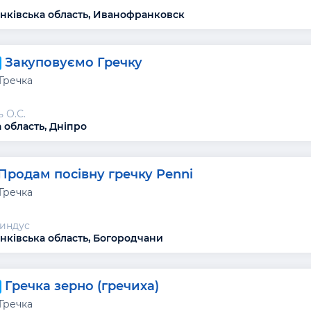
нківська область, Иванофранковск
Закуповуємо Гречку
Гречка
 О.С.
 область, Дніпро
Продам посівну гречку Penni
Гречка
Пиндус
нківська область, Богородчани
Гречка зерно (гречиха)
Гречка