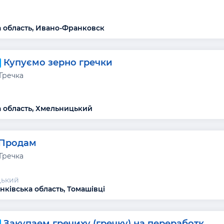
 область, Ивано-Франковск
Купуємо зерно гречки
Гречка
 область, Хмельницький
Продам
Гречка
цький
нківська область, Томашівці
Закупаем гречиху (гречку) на переработк...