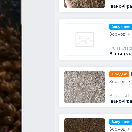
Івано-Фра
Закупівля
Зернові > 
ФОП Стась
Вінницька
Продаж
Зернові > 
Вікторія 
Івано-Фра
Закупівля
Зернові > 