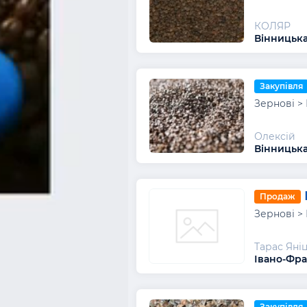
КОЛЯР
Вінницька
Закупівля
Зернові > 
Олексій
Вінницька
Продаж
Зернові > 
Тарас Яні
Івано-Фра
Закупівля