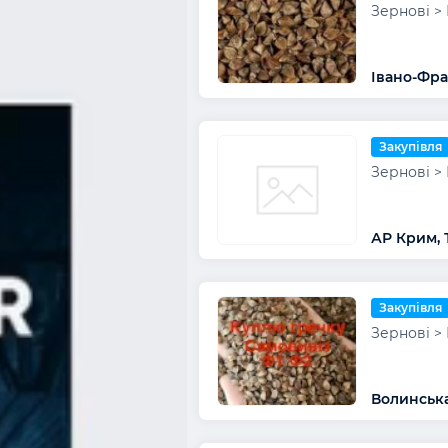
Зернові > 
Івано-Фра
Закупівля
Зернові > 
АР Крим, 
Закупівля
Зернові > 
Волинська