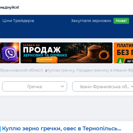
иєднуйся!
Ціни Трейдерів
Закупівля зернових
Нове!
Франковской області
Куплю гречку, Продам гречиху в Ивано-Ф
Гречка
Івано-Франківська обла
Куплю зерно гречки, овес в Тернопільсь...