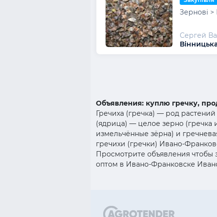
Зернові > 
Сергей В
Вінницька
Объявления: куплю гречку, про
Гречиха (гречка) — род растений
(ядрица) — целое зерно (гречка 
измельчённые зёрна) и гречневая
гречихи (гречки) Ивано-Франков
Просмотрите объявления чтобы з
оптом в Ивано-Франковске Ивано