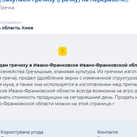
Гречка
асильевич
 область, Киев
1
дам гречиху в Ивано-Франковске Ивано-Франковской обл
 семейства Гречишные, злаковая культура. Из гречихи изг
и греча), продел (дроблёное зерно с измененной структурой
 мука, а также она используется в изготовлении мед преп
ске Ивано-Франковской области всегда возможна на агро д
нать стоимость продукции на сегодняшний день. Продать и
-Франковской области можно на этой странице.>
Користувача угода
Контакти