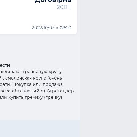
200 т
2022/10/03 в 08:20
асти
отавливают гречневую крупу
), смоленская крупа (очень
араты. Покупка или продажа
оске объявлений от Агротендер.
ли купить гречиху (гречку)