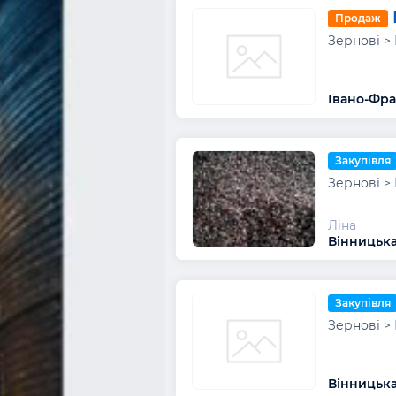
Продаж
Зернові > 
Івано-Фра
Закупівля
Зернові > 
Ліна
Вінницька
Закупівля
Зернові > 
Вінницька