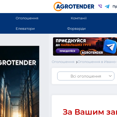
Пр
Оголошення
Компанії
Елеватори
Форварди
Оголошення
Оголошення в Ивано-
Всі оголошення
За Вашим за