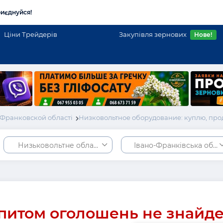
иєднуйся!
Ціни Трейдерів
Закупівля зернових
Нове!
Франковской області
Низковольтное оборудование: куплю, пр
Низьковольтне обладнання
Івано-Франківська обла
питом оголошень не знайд