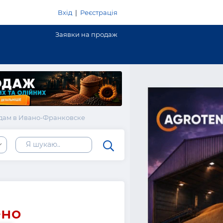
Вхід
|
Реєстрація
Заявки на продаж
одам в Ивано-Франковске
сть
ено