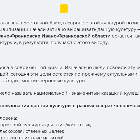
1
чалась в Восточной Азии, в Европе с этой культурой позн
ивилизации начали активно выращивать данную культуру – 
Ивано-Франковске Ивано-Франковской области
остается та
туру и, в результате, получают с этого выгоду.
роса в современной жизни. Изначально люди освоили эту к
щей, сегодня эти цели остаются по-прежнему актуальными.
ы обходит многие зерновые культуры.
смело называть национальной - знаменитый казацкий кулеш 
пользования данной культуры в разных сферах человечес
ловека;
кормовой культуры для птиц/животных;
ельскохозяйственных целей;
крепкие спиртные напитки!