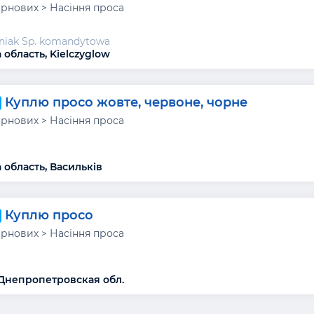
ернових > Насіння проса
niak Sp. komandytowa
 область, Kielczyglow
Куплю просо жовте, червоне, чорне
ернових > Насіння проса
 область, Васильків
Куплю просо
ернових > Насіння проса
Днепропетровская обл.