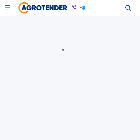
Оголошення
Оголошення в Кировоградской області
Куплю горчицу, Продам горчицу в Кировограде
Всі оголошення
Гірчиця
Кіровоградська область
Гірчиця
Кіровоградська область